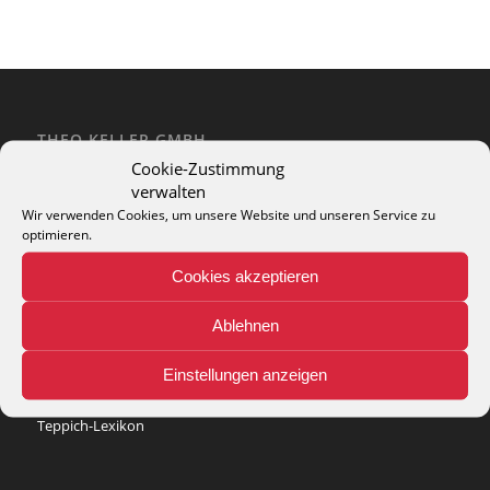
THEO KELLER GMBH
Cookie-Zustimmung
Lohackerstr. 30
verwalten
44867 Bochum
phone: + 49 (2327) 3083 - 20
Wir verwenden Cookies, um unsere Website und unseren Service zu
optimieren.
e-mail:
info@theko-collection.com
Cookies akzeptieren
Ablehnen
INFO
Einstellungen anzeigen
Pflegehinweise
Teppich-Lexikon