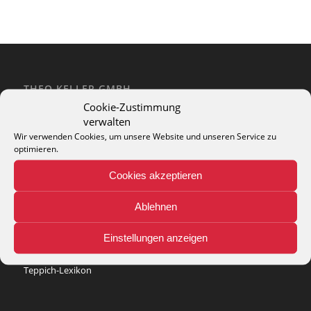
THEO KELLER GMBH
Cookie-Zustimmung
Lohackerstr. 30
verwalten
44867 Bochum
phone: + 49 (2327) 3083 - 20
Wir verwenden Cookies, um unsere Website und unseren Service zu
optimieren.
e-mail:
info@theko-collection.com
Cookies akzeptieren
Ablehnen
INFO
Einstellungen anzeigen
Pflegehinweise
Teppich-Lexikon