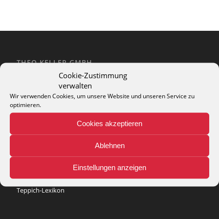
THEO KELLER GMBH
Cookie-Zustimmung
Lohackerstr. 30
verwalten
44867 Bochum
phone: + 49 (2327) 3083 - 20
Wir verwenden Cookies, um unsere Website und unseren Service zu
optimieren.
e-mail:
info@theko-collection.com
Cookies akzeptieren
Ablehnen
INFO
Einstellungen anzeigen
Pflegehinweise
Teppich-Lexikon