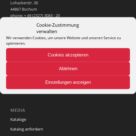
Lohackerstr. 30
44867 Bochum
phone: + 49 (2327) 3083 - 20
e-mail:
info@theko-collection.com
Cookie-Zustimmung
verwalten
Wir verwenden Cookies, um unsere Website und unseren Service zu
optimieren.
Cookies akzeptieren
INFO
Pflegehinweise
Ablehnen
Teppich-Lexikon
Einstellungen anzeigen
MEDIA
Kataloge
Katalog anfordern