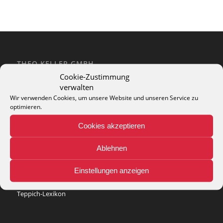
THEO KELLER GMBH
Cookie-Zustimmung
Lohackerstr. 30
verwalten
44867 Bochum
phone: + 49 (2327) 3083 - 20
Wir verwenden Cookies, um unsere Website und unseren Service zu
optimieren.
e-mail:
info@theko-collection.com
Cookies akzeptieren
Ablehnen
INFO
Einstellungen anzeigen
Pflegehinweise
Teppich-Lexikon