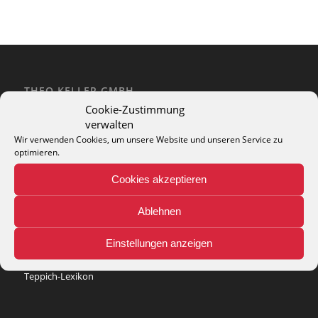
THEO KELLER GMBH
Cookie-Zustimmung
Lohackerstr. 30
verwalten
44867 Bochum
phone: + 49 (2327) 3083 - 20
Wir verwenden Cookies, um unsere Website und unseren Service zu
optimieren.
e-mail:
info@theko-collection.com
Cookies akzeptieren
Ablehnen
INFO
Einstellungen anzeigen
Pflegehinweise
Teppich-Lexikon