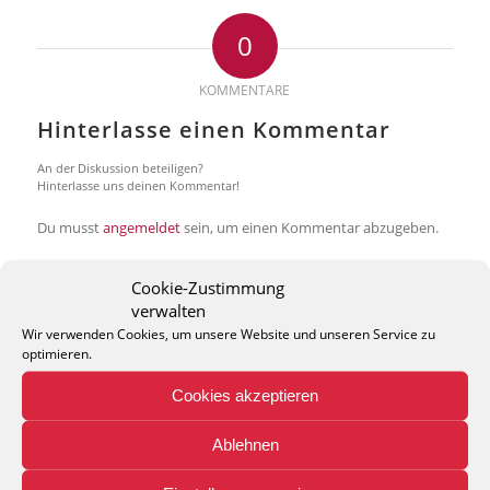
0
KOMMENTARE
Hinterlasse einen Kommentar
An der Diskussion beteiligen?
Hinterlasse uns deinen Kommentar!
Du musst
angemeldet
sein, um einen Kommentar abzugeben.
Cookie-Zustimmung
verwalten
Wir verwenden Cookies, um unsere Website und unseren Service zu
optimieren.
THEO KELLER GMBH
Cookies akzeptieren
Lohackerstr. 30
44867 Bochum
Ablehnen
phone: + 49 (2327) 3083 - 20
e-mail:
info@theko-collection.com