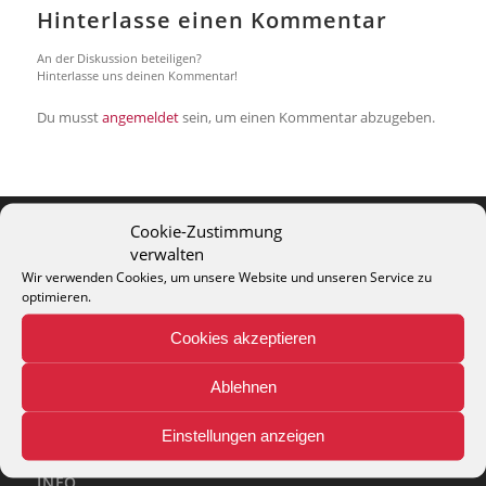
Hinterlasse einen Kommentar
An der Diskussion beteiligen?
Hinterlasse uns deinen Kommentar!
Du musst
angemeldet
sein, um einen Kommentar abzugeben.
Cookie-Zustimmung
verwalten
THEO KELLER GMBH
Wir verwenden Cookies, um unsere Website und unseren Service zu
Lohackerstr. 30
optimieren.
44867 Bochum
Cookies akzeptieren
phone: + 49 (2327) 3083 - 20
e-mail:
info@theko-collection.com
Ablehnen
Einstellungen anzeigen
INFO