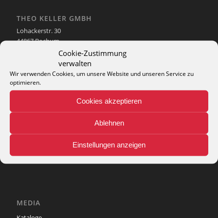
THEO KELLER GMBH
Lohackerstr. 30
44867 Bochum
phone: + 49 (2327) 3083 - 20
Cookie-Zustimmung
e-mail:
info@theko-collection.com
verwalten
Wir verwenden Cookies, um unsere Website und unseren Service zu
optimieren.
Cookies akzeptieren
INFO
Ablehnen
Pflegehinweise
Einstellungen anzeigen
Teppich-Lexikon
MEDIA
Kataloge