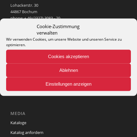
Lohackerstr. 30
44867 Bochum
phone: + 49 (2327) 3083 - 20
e-mail:
info@theko-collection.com
Cookie-Zustimmung
verwalten
Wir verwenden Cookies, um unsere Website und unseren Service zu
optimieren.
Cookies akzeptieren
INFO
Pflegehinweise
Ablehnen
Teppich-Lexikon
Einstellungen anzeigen
MEDIA
Kataloge
Katalog anfordern