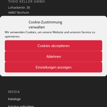
THEO KELLER GMBH
Lohackerstr. 30
44867 Bochum
phone: + 49 (2327) 3083 - 20
Cookie-Zustimmung
e-mail:
info@theko-collection.com
verwalten
Wir verwenden Cookies, um unsere Website und unseren Service zu
optimieren.
Cookies akzeptieren
INFO
Pflegehinweise
Ablehnen
Teppich-Lexikon
Einstellungen anzeigen
MEDIA
Kataloge
Katalog anfordern