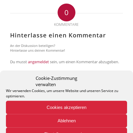
0
KOMMENTARE
Hinterlasse einen Kommentar
An der Diskussion beteiligen?
Hinterlasse uns deinen Kommentar!
Du musst
angemeldet
sein, um einen Kommentar abzugeben.
Cookie-Zustimmung
verwalten
Wir verwenden Cookies, um unsere Website und unseren Service zu
optimieren.
THEO KELLER GMBH
Cookies akzeptieren
Lohackerstr. 30
44867 Bochum
Ablehnen
phone: + 49 (2327) 3083 - 20
e-mail:
info@theko-collection.com