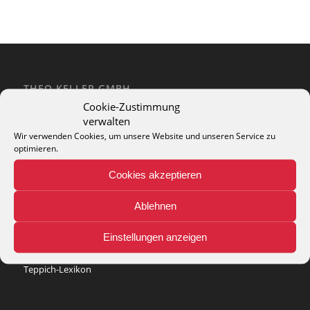
THEO KELLER GMBH
Cookie-Zustimmung
Lohackerstr. 30
verwalten
44867 Bochum
phone: + 49 (2327) 3083 - 20
Wir verwenden Cookies, um unsere Website und unseren Service zu
optimieren.
e-mail:
info@theko-collection.com
Cookies akzeptieren
Ablehnen
INFO
Einstellungen anzeigen
Pflegehinweise
Teppich-Lexikon