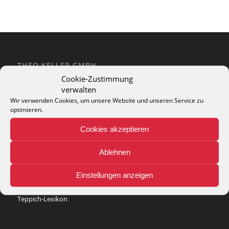
THEO KELLER GMBH
Cookie-Zustimmung
Lohackerstr. 30
verwalten
44867 Bochum
phone: + 49 (2327) 3083 - 20
Wir verwenden Cookies, um unsere Website und unseren Service zu
optimieren.
e-mail:
info@theko-collection.com
Cookies akzeptieren
Ablehnen
INFO
Einstellungen anzeigen
Pflegehinweise
Teppich-Lexikon