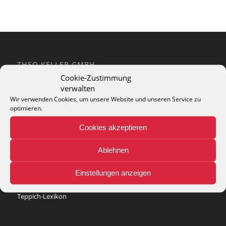
THEO KELLER GMBH
Cookie-Zustimmung
Lohackerstr. 30
verwalten
44867 Bochum
phone: + 49 (2327) 3083 - 20
Wir verwenden Cookies, um unsere Website und unseren Service zu
optimieren.
e-mail:
info@theko-collection.com
Cookies akzeptieren
Ablehnen
INFO
Einstellungen anzeigen
Pflegehinweise
Teppich-Lexikon