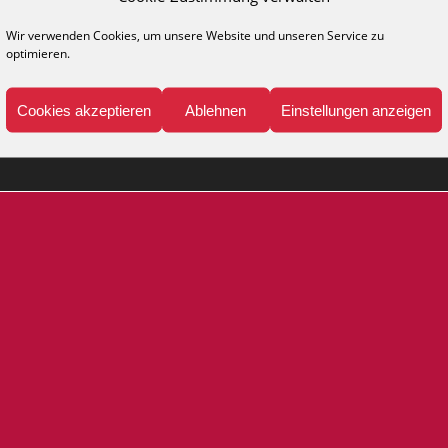
NFO
MEDIA
Wir verwenden Cookies, um unsere Website und unseren Service zu
optimieren.
legehinweise
Kataloge
ppich-Lexikon
Katalog anfordern
Cookies akzeptieren
Ablehnen
Einstellungen anzeigen
Presse