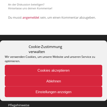
An der Diskussion beteiligen?
Hinterlasse uns deinen Kommentar!
Du musst
angemeldet
sein, um einen Kommentar abzugeben.
Cookie-Zustimmung
THEO KELLER GMBH
verwalten
Lohackerstr. 30
Wir verwenden Cookies, um unsere Website und unseren Service zu
optimieren.
44867 Bochum
phone: + 49 (2327) 3083 - 20
Cookies akzeptieren
e-mail:
info@theko-collection.com
Ablehnen
Einstellungen anzeigen
INFO
Pflegehinweise