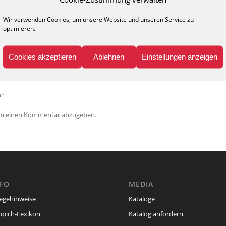
Wir verwenden Cookies, um unsere Website und unseren Service zu
0
optimieren.
KOMMENTARE
Cookies akzeptieren
Ablehnen
Einstellungen anzeigen
nen Kommentar
r!
um einen Kommentar abzugeben.
NFO
MEDIA
legehinweise
Kataloge
ppich-Lexikon
Katalog anfordern