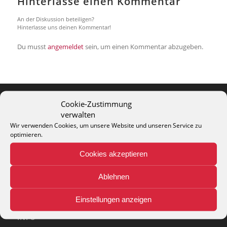
Hinterlasse einen Kommentar
An der Diskussion beteiligen?
Hinterlasse uns deinen Kommentar!
Du musst
angemeldet
sein, um einen Kommentar abzugeben.
Cookie-Zustimmung
verwalten
THEO KELLER GMBH
Wir verwenden Cookies, um unsere Website und unseren Service zu
Lohackerstr. 30
optimieren.
44867 Bochum
phone: + 49 (2327) 3083 - 20
Cookies akzeptieren
e-mail:
info@theko-collection.com
Ablehnen
Einstellungen anzeigen
INFO