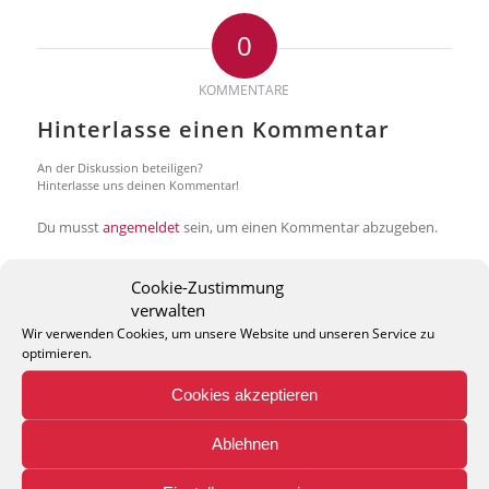
0
KOMMENTARE
Hinterlasse einen Kommentar
An der Diskussion beteiligen?
Hinterlasse uns deinen Kommentar!
Du musst
angemeldet
sein, um einen Kommentar abzugeben.
Cookie-Zustimmung
verwalten
Wir verwenden Cookies, um unsere Website und unseren Service zu
optimieren.
THEO KELLER GMBH
Cookies akzeptieren
Lohackerstr. 30
44867 Bochum
Ablehnen
phone: + 49 (2327) 3083 - 20
e-mail:
info@theko-collection.com