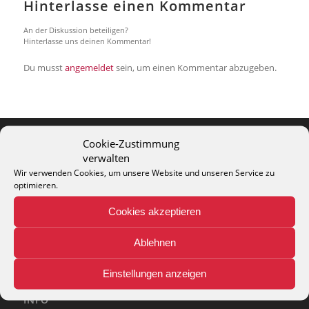
Hinterlasse einen Kommentar
An der Diskussion beteiligen?
Hinterlasse uns deinen Kommentar!
Du musst
angemeldet
sein, um einen Kommentar abzugeben.
Cookie-Zustimmung
verwalten
THEO KELLER GMBH
Wir verwenden Cookies, um unsere Website und unseren Service zu
Lohackerstr. 30
optimieren.
44867 Bochum
phone: + 49 (2327) 3083 - 20
Cookies akzeptieren
e-mail:
info@theko-collection.com
Ablehnen
Einstellungen anzeigen
INFO