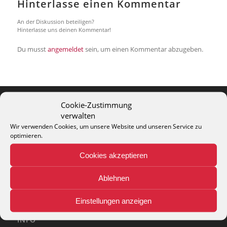
Hinterlasse einen Kommentar
An der Diskussion beteiligen?
Hinterlasse uns deinen Kommentar!
Du musst
angemeldet
sein, um einen Kommentar abzugeben.
Cookie-Zustimmung
verwalten
THEO KELLER GMBH
Wir verwenden Cookies, um unsere Website und unseren Service zu
Lohackerstr. 30
optimieren.
44867 Bochum
phone: + 49 (2327) 3083 - 20
Cookies akzeptieren
e-mail:
info@theko-collection.com
Ablehnen
Einstellungen anzeigen
INFO