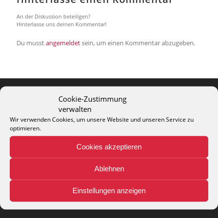
An der Diskussion beteiligen?
Hinterlasse uns deinen Kommentar!
Du musst
angemeldet
sein, um einen Kommentar abzugeben.
Cookie-Zustimmung
verwalten
THEO KELLER GMBH
Wir verwenden Cookies, um unsere Website und unseren Service zu
Lohackerstr. 30
optimieren.
44867 Bochum
phone: + 49 (2327) 3083 - 20
Cookies akzeptieren
e-mail:
info@theko-collection.com
Ablehnen
Einstellungen anzeigen
INFO