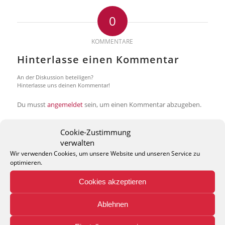
0
KOMMENTARE
Hinterlasse einen Kommentar
An der Diskussion beteiligen?
Hinterlasse uns deinen Kommentar!
Du musst
angemeldet
sein, um einen Kommentar abzugeben.
Cookie-Zustimmung
verwalten
Wir verwenden Cookies, um unsere Website und unseren Service zu
optimieren.
THEO KELLER GMBH
Cookies akzeptieren
Lohackerstr. 30
44867 Bochum
Ablehnen
phone: + 49 (2327) 3083 - 20
e-mail:
info@theko-collection.com