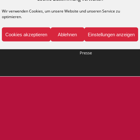
Wir verwenden Cookies, um unsere Website und unseren Service zu
optimieren.
NFO
MEDIA
legehinweise
Kataloge
Cookies akzeptieren
Ablehnen
Einstellungen anzeigen
ppich-Lexikon
Katalog anfordern
Presse