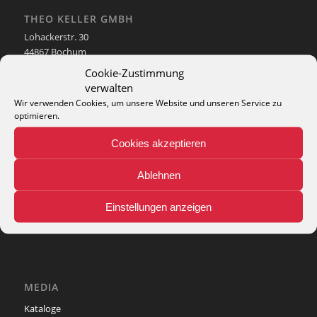
THEO KELLER GMBH
Lohackerstr. 30
44867 Bochum
phone: + 49 (2327) 3083 - 20
Cookie-Zustimmung
e-mail:
info@theko-collection.com
verwalten
Wir verwenden Cookies, um unsere Website und unseren Service zu
optimieren.
Cookies akzeptieren
INFO
Ablehnen
Pflegehinweise
Teppich-Lexikon
Einstellungen anzeigen
MEDIA
Kataloge