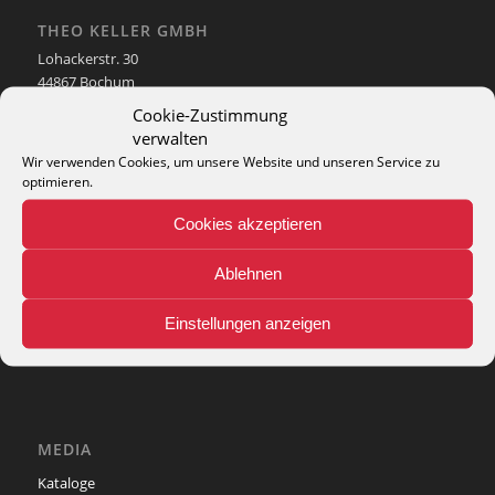
THEO KELLER GMBH
Lohackerstr. 30
44867 Bochum
phone: + 49 (2327) 3083 - 20
Cookie-Zustimmung
e-mail:
info@theko-collection.com
verwalten
Wir verwenden Cookies, um unsere Website und unseren Service zu
optimieren.
Cookies akzeptieren
INFO
Ablehnen
Pflegehinweise
Teppich-Lexikon
Einstellungen anzeigen
MEDIA
Kataloge