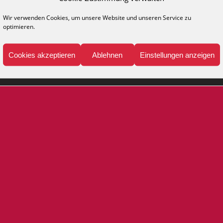
NFO
MEDIA
Wir verwenden Cookies, um unsere Website und unseren Service zu
legehinweise
Kataloge
optimieren.
ppich-Lexikon
Katalog anfordern
Presse
Cookies akzeptieren
Ablehnen
Einstellungen anzeigen