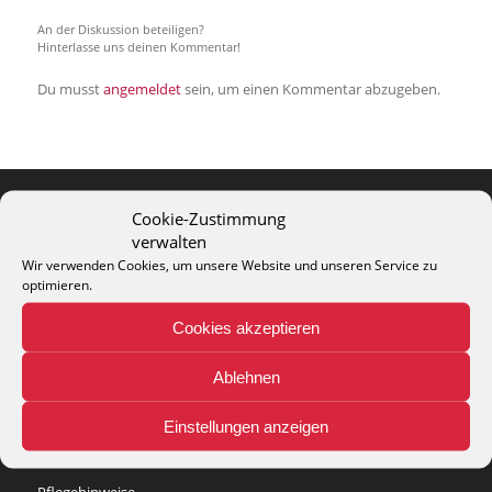
An der Diskussion beteiligen?
Hinterlasse uns deinen Kommentar!
Du musst
angemeldet
sein, um einen Kommentar abzugeben.
Cookie-Zustimmung
THEO KELLER GMBH
verwalten
Wir verwenden Cookies, um unsere Website und unseren Service zu
Lohackerstr. 30
optimieren.
44867 Bochum
phone: + 49 (2327) 3083 - 20
Cookies akzeptieren
e-mail:
info@theko-collection.com
Ablehnen
Einstellungen anzeigen
INFO