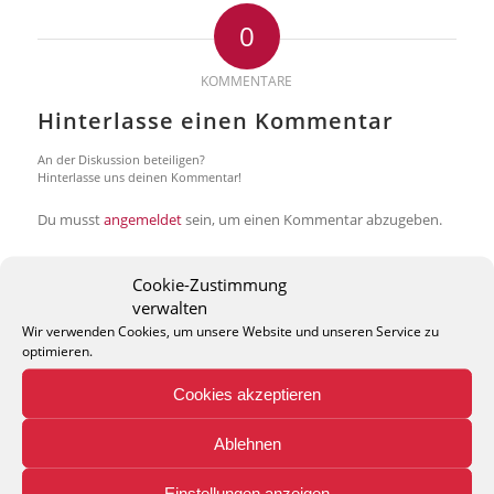
0
KOMMENTARE
Hinterlasse einen Kommentar
An der Diskussion beteiligen?
Hinterlasse uns deinen Kommentar!
Du musst
angemeldet
sein, um einen Kommentar abzugeben.
Cookie-Zustimmung
verwalten
Wir verwenden Cookies, um unsere Website und unseren Service zu
optimieren.
THEO KELLER GMBH
Cookies akzeptieren
Lohackerstr. 30
44867 Bochum
Ablehnen
phone: + 49 (2327) 3083 - 20
e-mail:
info@theko-collection.com
Einstellungen anzeigen