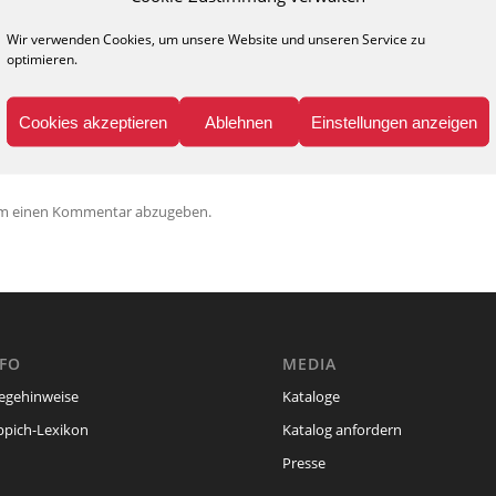
0
Wir verwenden Cookies, um unsere Website und unseren Service zu
optimieren.
KOMMENTARE
nen Kommentar
Cookies akzeptieren
Ablehnen
Einstellungen anzeigen
r!
um einen Kommentar abzugeben.
NFO
MEDIA
legehinweise
Kataloge
ppich-Lexikon
Katalog anfordern
Presse