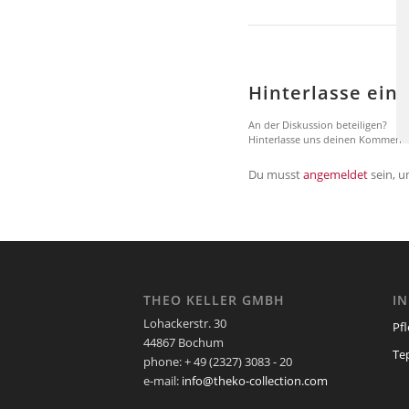
Hinterlasse ei
An der Diskussion beteiligen?
Hinterlasse uns deinen Kommenta
Du musst
angemeldet
sein, 
THEO KELLER GMBH
I
Lohackerstr. 30
Pf
44867 Bochum
Te
phone: + 49 (2327) 3083 - 20
e-mail:
info@theko-collection.com