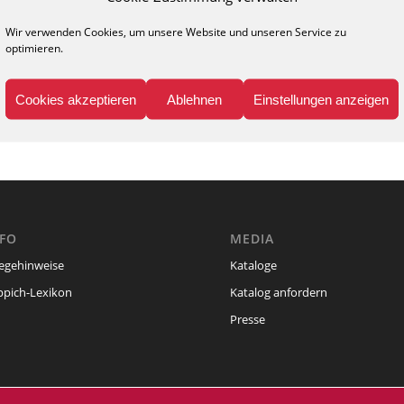
KOMMENTARE
nen Kommentar
Wir verwenden Cookies, um unsere Website und unseren Service zu
optimieren.
r!
Cookies akzeptieren
Ablehnen
Einstellungen anzeigen
um einen Kommentar abzugeben.
NFO
MEDIA
legehinweise
Kataloge
ppich-Lexikon
Katalog anfordern
Presse