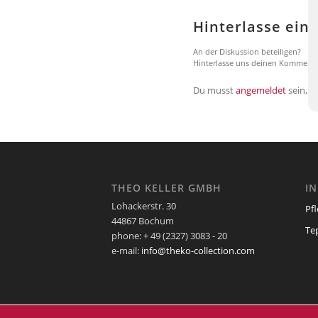
Hinterlasse ei
An der Diskussion beteiligen?
Hinterlasse uns deinen Kommenta
Du musst
angemeldet
sein, 
THEO KELLER GMBH
I
Lohackerstr. 30
Pf
44867 Bochum
Te
phone: + 49 (2327) 3083 - 20
e-mail:
info@theko-collection.com