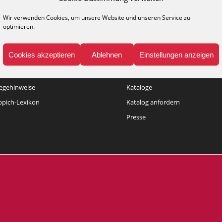
Wir verwenden Cookies, um unsere Website und unseren Service zu
optimieren.
Cookies akzeptieren
Ablehnen
Einstellungen anzeigen
NFO
MEDIA
legehinweise
Kataloge
ppich-Lexikon
Katalog anfordern
Presse