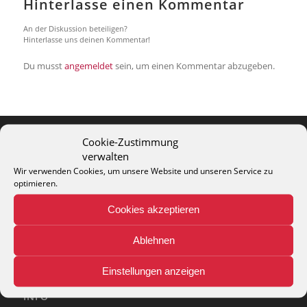
Hinterlasse einen Kommentar
An der Diskussion beteiligen?
Hinterlasse uns deinen Kommentar!
Du musst
angemeldet
sein, um einen Kommentar abzugeben.
Cookie-Zustimmung
verwalten
THEO KELLER GMBH
Wir verwenden Cookies, um unsere Website und unseren Service zu
Lohackerstr. 30
optimieren.
44867 Bochum
phone: + 49 (2327) 3083 - 20
Cookies akzeptieren
e-mail:
info@theko-collection.com
Ablehnen
Einstellungen anzeigen
INFO