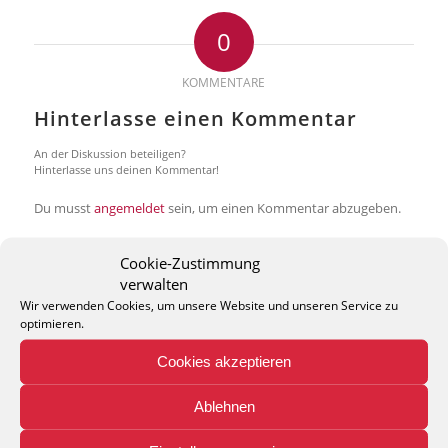
0
KOMMENTARE
Hinterlasse einen Kommentar
An der Diskussion beteiligen?
Hinterlasse uns deinen Kommentar!
Du musst
angemeldet
sein, um einen Kommentar abzugeben.
Cookie-Zustimmung
verwalten
Wir verwenden Cookies, um unsere Website und unseren Service zu
optimieren.
THEO KELLER GMBH
Cookies akzeptieren
Lohackerstr. 30
44867 Bochum
Ablehnen
phone: + 49 (2327) 3083 - 20
e-mail:
info@theko-collection.com