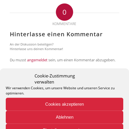
0
KOMMENTARE
Hinterlasse einen Kommentar
An der Diskussion beteiligen?
Hinterlasse uns deinen Kommentar!
Du musst
angemeldet
sein, um einen Kommentar abzugeben.
Cookie-Zustimmung
verwalten
Wir verwenden Cookies, um unsere Website und unseren Service zu
optimieren.
THEO KELLER GMBH
Cookies akzeptieren
Lohackerstr. 30
44867 Bochum
Ablehnen
phone: + 49 (2327) 3083 - 20
e-mail:
info@theko-collection.com