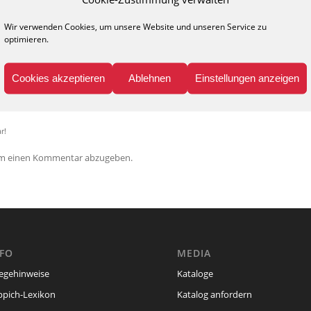
Wir verwenden Cookies, um unsere Website und unseren Service zu
0
optimieren.
KOMMENTARE
Cookies akzeptieren
Ablehnen
Einstellungen anzeigen
nen Kommentar
r!
um einen Kommentar abzugeben.
NFO
MEDIA
legehinweise
Kataloge
ppich-Lexikon
Katalog anfordern