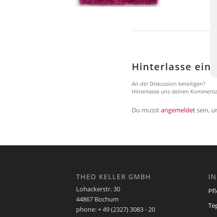
Hinterlasse ei
An der Diskussion beteiligen?
Hinterlasse uns deinen Kommenta
Du musst
angemeldet
sein, 
THEO KELLER GMBH
I
Lohackerstr. 30
Pf
44867 Bochum
Te
phone: + 49 (2327) 3083 - 20