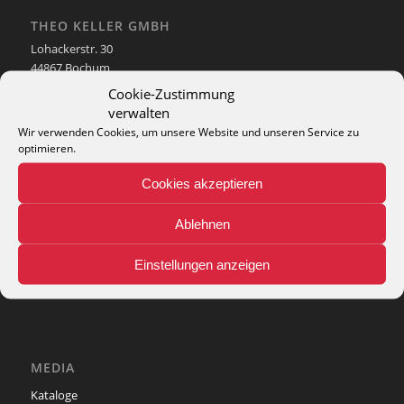
THEO KELLER GMBH
Lohackerstr. 30
44867 Bochum
phone: + 49 (2327) 3083 - 20
Cookie-Zustimmung
e-mail:
info@theko-collection.com
verwalten
Wir verwenden Cookies, um unsere Website und unseren Service zu
optimieren.
Cookies akzeptieren
INFO
Ablehnen
Pflegehinweise
Teppich-Lexikon
Einstellungen anzeigen
MEDIA
Kataloge