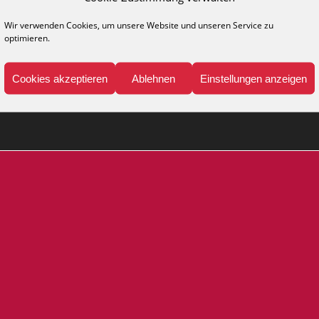
Wir verwenden Cookies, um unsere Website und unseren Service zu
NFO
MEDIA
optimieren.
legehinweise
Kataloge
ppich-Lexikon
Katalog anfordern
Cookies akzeptieren
Ablehnen
Einstellungen anzeigen
Presse