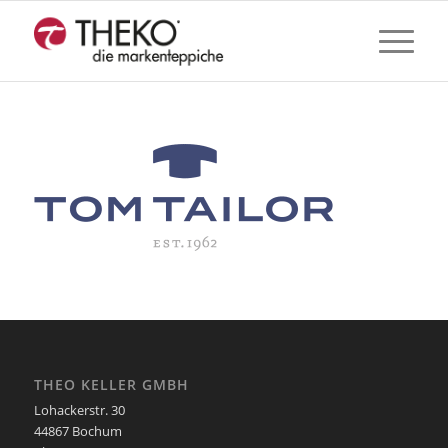
THEO KELLER GMBH
Lohackerstr. 30
44867 Bochum