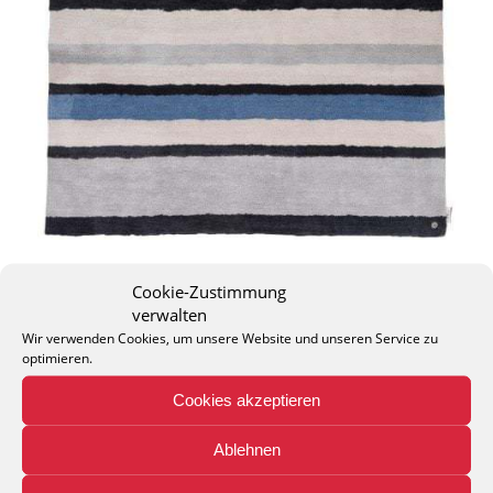
Cookie-Zustimmung
verwalten
Wir verwenden Cookies, um unsere Website und unseren Service zu
optimieren.
THEO KELLER GMBH
Cookies akzeptieren
Lohackerstr. 30
44867 Bochum
Ablehnen
phone: + 49 (2327) 3083 - 20
e-mail:
info@theko-collection.com