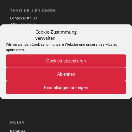
THEO KELLER GMBH
Lohackerstr. 30
44867 Bochum
phone: + 49 (2327) 3083 - 20
Cookie-Zustimmung
e-mail:
info@theko-collection.com
verwalten
Wir verwenden Cookies, um unsere Website und unseren Service zu
optimieren.
Cookies akzeptieren
INFO
Ablehnen
Pflegehinweise
Einstellungen anzeigen
Teppich-Lexikon
MEDIA
Kataloge