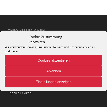
THEO KELLER GMBH
Cookie-Zustimmung
Lohackerstr. 30
verwalten
44867 Bochum
phone: + 49 (2327) 3083 - 20
Wir verwenden Cookies, um unsere Website und unseren Service zu
optimieren.
e-mail:
info@theko-collection.com
Cookies akzeptieren
Ablehnen
INFO
Einstellungen anzeigen
Pflegehinweise
Teppich-Lexikon