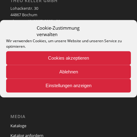
THEO KELLER GMBH
Lohackerstr. 30
44867 Bochum
phone: + 49 (2327) 3083 - 20
Cookie-Zustimmung
e-mail:
info@theko-collection.com
verwalten
Wir verwenden Cookies, um unsere Website und unseren Service zu
optimieren.
Cookies akzeptieren
INFO
Pflegehinweise
Ablehnen
Teppich-Lexikon
Einstellungen anzeigen
MEDIA
Kataloge
Katalog anfordern