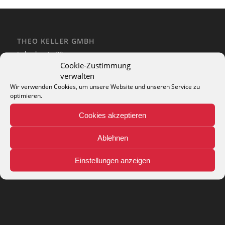
THEO KELLER GMBH
Lohackerstr. 30
44867 Bochum
Cookie-Zustimmung
phone: + 49 (2327) 3083 - 20
verwalten
e-mail:
info@theko-collection.com
Wir verwenden Cookies, um unsere Website und unseren Service zu
optimieren.
Cookies akzeptieren
Ablehnen
INFO
Pflegehinweise
Einstellungen anzeigen
Teppich-Lexikon