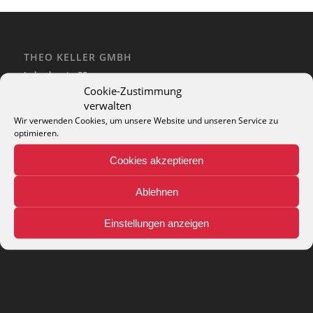
THEO KELLER GMBH
Lohackerstr. 30
44867 Bochum
Cookie-Zustimmung
phone: + 49 (2327) 3083 - 20
verwalten
e-mail:
info@theko-collection.com
Wir verwenden Cookies, um unsere Website und unseren Service zu
optimieren.
Cookies akzeptieren
Ablehnen
INFO
Pflegehinweise
Einstellungen anzeigen
Teppich-Lexikon