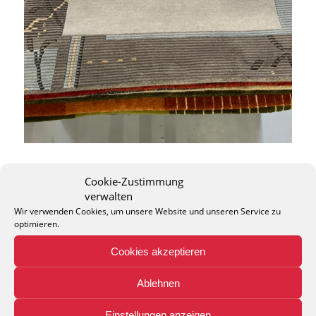
Cookie-Zustimmung
verwalten
Wir verwenden Cookies, um unsere Website und unseren Service zu
optimieren.
THEO KELLER GMBH
Cookies akzeptieren
Lohackerstr. 30
44867 Bochum
Ablehnen
phone: + 49 (2327) 3083 - 20
e-mail:
info@theko-collection.com
Einstellungen anzeigen