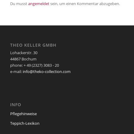
Du musst
angemeldet
sein, um einen Kommentar abzugeben.
THEO KELLER GMBH
Lohackerstr. 30
44867 Bochum
phone: + 49 (2327) 3083 - 20
e-mail:
info@theko-collection.com
INFO
Pflegehinweise
Teppich-Lexikon