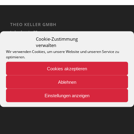
THEO KELLER GMBH
Lohackerstr. 30
44867 Bochum
Cookie-Zustimmung
phone: + 49 (2327) 3083 - 20
verwalten
e-mail:
info@theko-collection.com
Wir verwenden Cookies, um unsere Website und unseren Service zu
optimieren.
Cookies akzeptieren
Ablehnen
INFO
Pflegehinweise
Einstellungen anzeigen
Teppich-Lexikon