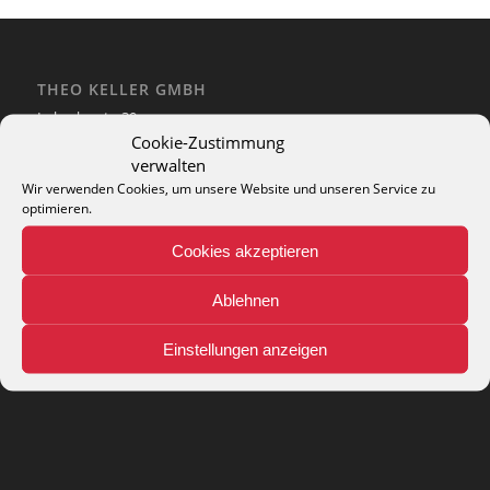
THEO KELLER GMBH
Lohackerstr. 30
44867 Bochum
Cookie-Zustimmung
phone: + 49 (2327) 3083 - 20
verwalten
e-mail:
info@theko-collection.com
Wir verwenden Cookies, um unsere Website und unseren Service zu
optimieren.
Cookies akzeptieren
Ablehnen
INFO
Pflegehinweise
Einstellungen anzeigen
Teppich-Lexikon